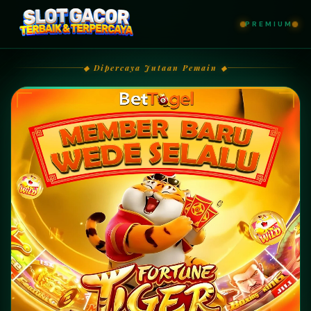
PREMIUM
◆ Dipercaya Jutaan Pemain ◆